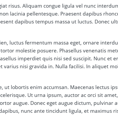
at risus. Aliquam congue ligula vel nunc interdu
 non lacinia pellentesque. Praesent dapibus rhonc
sent dapibus tempus massa ut luctus. Donec ultric
en, luctus fermentum massa eget, ornare interdum 
sis tortor molestie posuere. Phasellus venenatis me
lus imperdiet quis nisi sed suscipit. Nunc et e
arius nisi gravida in. Nulla facilisi. In aliquet mol
e, ut lobortis enim accumsan. Maecenas lectus ip
celerisque. Ut urna ipsum, auctor ac orci sit ame
tortor augue. Donec eget augue dictum, pulvinar 
ibus, nunc ante tincidunt ligula, et maximus ris