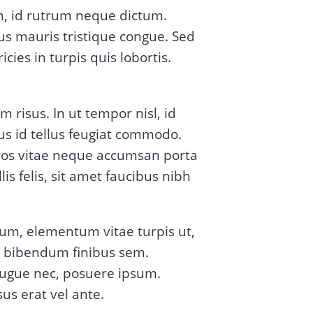
m, id rutrum neque dictum.
us mauris tristique congue. Sed
ies in turpis quis lobortis.
risus. In ut tempor nisl, id
tus id tellus feugiat commodo.
ros vitae neque accumsan porta
lis felis, sit amet faucibus nibh
sum, elementum vitae turpis ut,
t, bibendum finibus sem.
augue nec, posuere ipsum.
us erat vel ante.