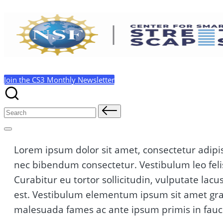
Skip
to
content
Join the CS3 Monthly Newsletter
Search
for:
Lorem ipsum dolor sit amet, consectetur adipis
nec bibendum consectetur. Vestibulum leo felis,
Curabitur eu tortor sollicitudin, vulputate lacu
est. Vestibulum elementum ipsum sit amet grav
malesuada fames ac ante ipsum primis in fauc